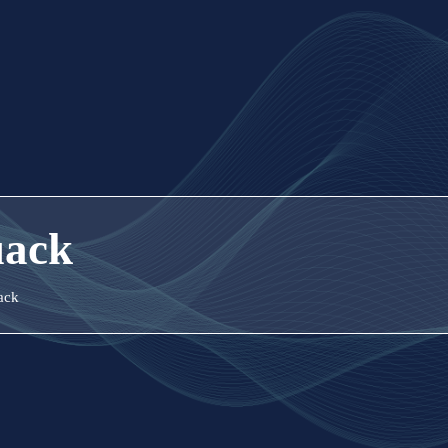
uack
ack