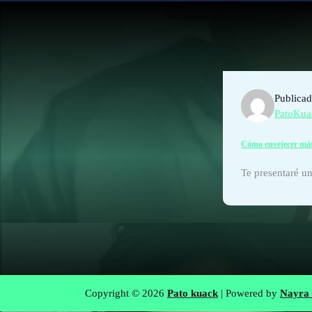
Publicad
PatoKua
Cómo envejecer más
Te presentaré un
Copyright © 2026
Pato kuack
| Powered by
Nayra