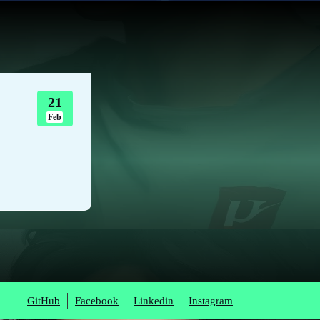
21
Feb
GitHub
Facebook
Linkedin
Instagram