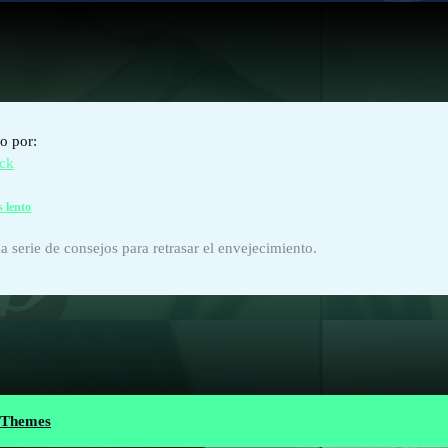
o por:
ck
 lento
a serie de consejos para retrasar el envejecimiento.
 Themes